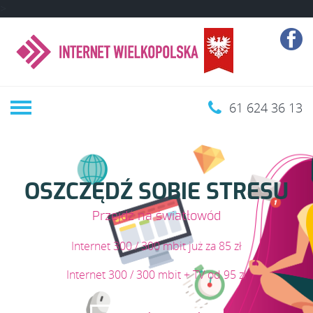
>
61 624 36 13
OSZCZĘDŹ SOBIE STRESU
Przejdź na światłowód
Internet 300 / 300 mbit już za 85 zł
Internet 300 / 300 mbit + TV od 95 zł